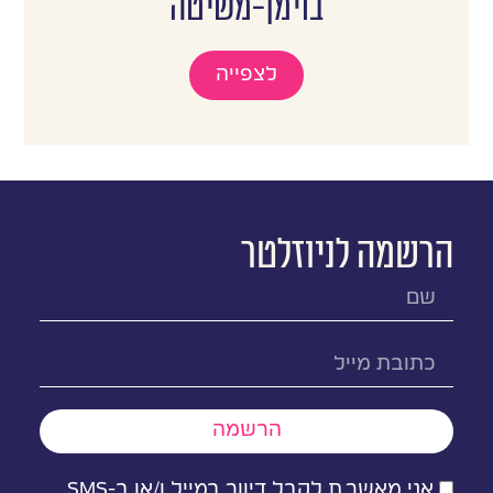
בוימן-משיטה
לצפייה
.
הרשמה לניוזלטר
הרשמה
אני מאשר.ת לקבל דיוור במייל ו/או ב-SMS