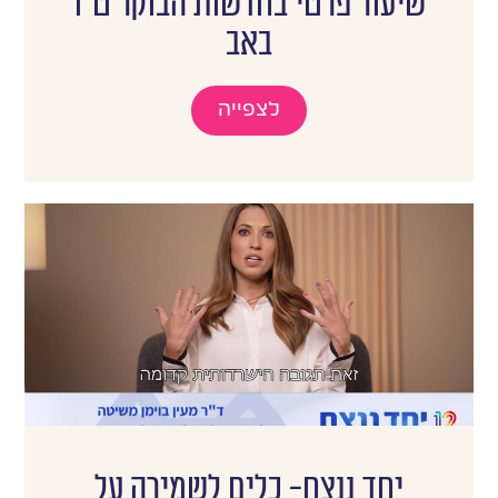
שיעור פרטי בחדשות הבוקר ט״ו
באב
לצפייה
יחד ננצח- כלים לשמירה על