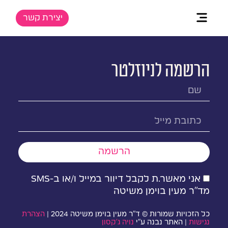
יצירת קשר
.
הרשמה לניוזלטר
הרשמה
אני מאשר.ת לקבל דיוור במייל ו/או ב-SMS
מד״ר מעין בוימן משיטה
כל הזכויות שמורות © ד״ר מעין בוימן משיטה 2024 |
הצהרת
נגישות
| האתר נבנה ע״י
נויה ג׳קסון