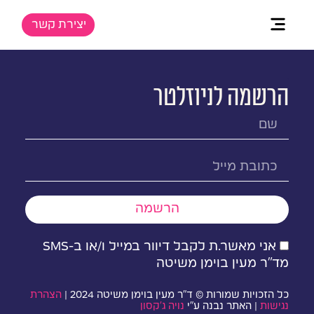
יצירת קשר
.
הרשמה לניוזלטר
הרשמה
אני מאשר.ת לקבל דיוור במייל ו/או ב-SMS
מד״ר מעין בוימן משיטה
כל הזכויות שמורות © ד״ר מעין בוימן משיטה 2024 |
הצהרת
נגישות
| האתר נבנה ע״י
נויה ג׳קסון