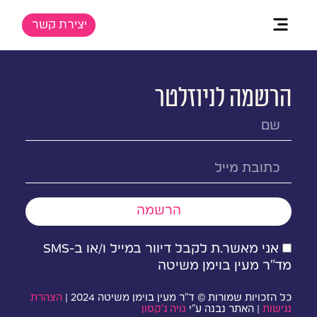
יצירת קשר
.
הרשמה לניוזלטר
הרשמה
אני מאשר.ת לקבל דיוור במייל ו/או ב-SMS
מד״ר מעין בוימן משיטה
כל הזכויות שמורות © ד״ר מעין בוימן משיטה 2024 |
הצהרת
נגישות
| האתר נבנה ע״י
נויה ג׳קסון