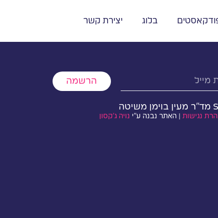
ודקאסטים
בלוג
יצירת קשר
הרשמה
רת נגישות
| האתר נבנה ע״י
נויה ג׳קסון