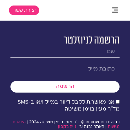
יצירת קשר
.
הרשמה לניוזלטר
הרשמה
אני מאשר.ת לקבל דיוור במייל ו/או ב-SMS
מד״ר מעין בוימן משיטה
כל הזכויות שמורות © ד״ר מעין בוימן משיטה 2024 |
הצהרת
נגישות
| האתר נבנה ע״י
נויה ג׳קסון